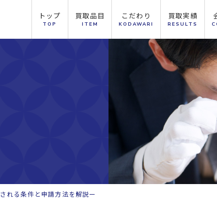
トップ
買取品目
こだわり
買取実績
TOP
ITEM
KODAWARI
RESULTS
C
される条件と申請方法を解説ー