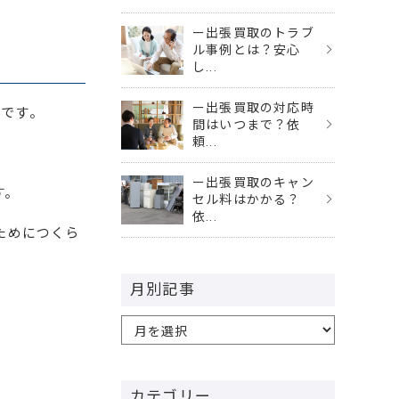
ー出張買取のトラブ
ル事例とは？安心
し...
ー出張買取の対応時
度です。
間はいつまで？依
頼...
ー出張買取のキャン
す。
セル料はかかる？
依...
ためにつくら
月別記事
カテゴリー