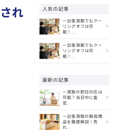
用され
人気の記事
ー出張買取でもクー
リングオフは可
能！...
ー出張買取でもクー
リングオフは可
能！...
最新の記事
ー買取の即日対応は
可能？当日中に査
定...
ー出張買取の取扱商
品を徹底解説！売
れ...