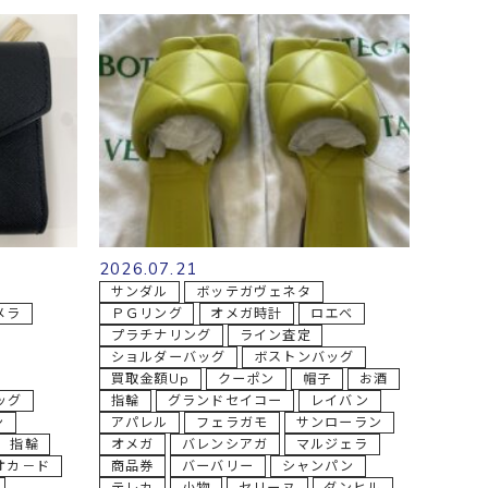
2026.07.21
サンダル
ボッテガヴェネタ
メラ
ＰＧリング
オメガ時計
ロエベ
プラチナリング
ライン査定
ショルダーバッグ
ボストンバッグ
買取金額Up
クーポン
帽子
お酒
ッグ
指輪
グランドセイコー
レイバン
ン
アパレル
フェラガモ
サンローラン
指輪
オメガ
バレンシアガ
マルジェラ
オカ－ド
商品券
バーバリー
シャンパン