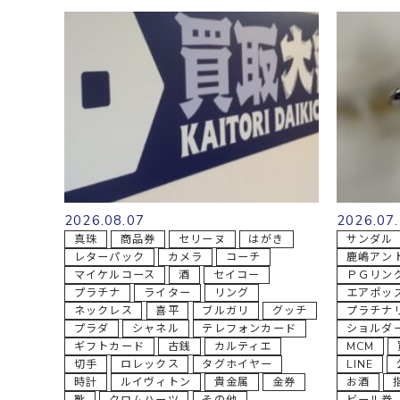
2026.08.07
2026.07
真珠
商品券
セリーヌ
はがき
サンダル
レターパック
カメラ
コーチ
鹿嶋アン
マイケルコース
酒
セイコー
ＰＧリン
プラチナ
ライター
リング
エアポッ
ネックレス
喜平
ブルガリ
グッチ
プラチナ
プラダ
シャネル
テレフォンカード
ショルダ
ギフトカード
古銭
カルティエ
MCM
切手
ロレックス
タグホイヤー
LINE
時計
ルイヴィトン
貴金属
金券
お酒