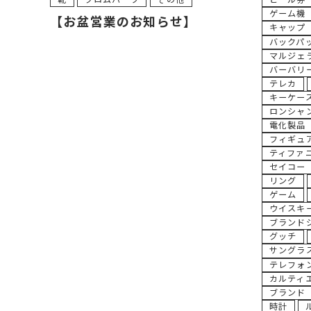
靴
クロムハーツ
その他
ビール券
ゲーム機
【お盆営業のお知らせ】
キャップ
バックパ
マルジェ
バーバリ
テレカ
キーケー
ロンシャ
電化製品
フィギュ
ティファ
セイコー
リング
ゲーム
ウイスキ
ブランド
グッチ
サングラ
テレフォ
カルティ
ブランド
時計