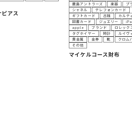
鹿島アントラーズ
楽器
プ
シャネル
テレフォンカード
ナピアス
ギフトカード
古銭
カルテ
図書カード
ジュエリー
iP
apple
ブランド
ロレック
タグホイヤー
時計
ルイヴ
貴金属
金券
靴
クロム
その他
マイケルコース財布