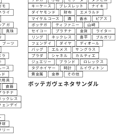
テレカ
小物
セリーヌ
ダンヒル
ガモ
キーケース
ブレスレット
ナイキ
ネライ
ダイヤモンド
財布
エメラルド
マイケルコース
酒
香水
ピアス
シアガ
ボッテガ
ティファニー
山﨑
真珠
セイコー
プラチナ
金貨
ライター
リ
リング
ネックレス
喜平
ブルガリ
ブーツ
フェンデイ
ダイヤ
ディオール
バッグ
エルメス
サングラス
メラ
プラダ
シャネル
カルティエ
キ
ジュエリー
ブランド
ロレックス
ルース
タグホイヤー
時計
ルイヴィトン
ルド
貴金属
金券
その他
除用具
ボッテガヴェネタサンダル
食器
プラチナ
ネックレス
フェンデイ
ー
野球
クリー