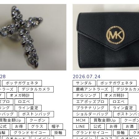
.28
2026.07.24
ボッテガヴェネタ
サンダル
ボッテガヴェネタ
トラーズ
デジタルカメラ
鹿嶋アントラーズ
デジタルカ
グ
オメガ時計
ＰＧリング
オメガ時計
ズプロ
ロエベ
エアポッズプロ
ロエベ
リング
ライン査定
プラチナリング
ライン査定
ーバッグ
ボストンバッグ
ショルダーバッグ
ボストンバ
買取金額Up
クーポン
MCM
買取金額Up
クーポ
公式
お得
グラス
帽子
LINE
公式
お得
お酒
指輪
グランドセイコー
掛軸
グランドセイコー
掛軸
ク