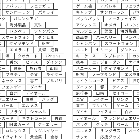
クオカ－ド
レイバン
レイバン
カフス
タオピン
アパレル
フェラガモ
ゲーム機
アパレル
フェラ
サンローラン
パネライ
キャップ
サンローラン
パ
ック
バレンシアガ
バックパック
ノースフェイス
ラ
海外製品
真珠
アシックス
オメガ
バレン
ー
ドンペリ
シャンパン
マルジェラ
貨幣
海外製品
スマートフォン
ダンヒル
商品券
バーバリー
ドンペ
ス
ダイヤモンド
財布
シャンパン
スマートフォン
ン
エメラルド
貨幣 通貨
ベルト
セリーヌ
ダンヒル
酒
クオカード
iPhone
キーケース
タブレット
カ
ア
香水
ピアス
ダイソン
携帯
エアジョーダン
ナイ
ニー
食器
旅行券
山﨑
スニーカー
ダイヤモンド
プラチナ
金貨
ライター
財布
ノーブランド
エメラ
ネックレス
喜平
ブルガリ
マイケルコース
ピアス
掃
フェンデイ
ダイヤ
ダイソン
響
ティファニー
ー
白州
ディオール
旅行券
山﨑
セイコー
ジュエリー
骨董
バッグ
金貨
ライター
リング
パール
エルメス
喜平
ブルガリ
ゲーム
ス
プラダ
シャネル
ダイヤ
ウイスキー
白州
ンカード
ギフトカード
古銭
ディオール
ブランドジュエリ
エ
図書カード
ジュエリー
バッグ
グッチ
パール
ロレックス
タグホイヤー
エルメス
サングラス
オー
ルイヴィトン
貴金属
金券
サッカー
応援グッズ