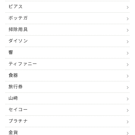
ピアス
ボッテガ
掃除用具
ダイソン
響
ティファニー
食器
旅行券
山﨑
セイコー
プラチナ
金貨