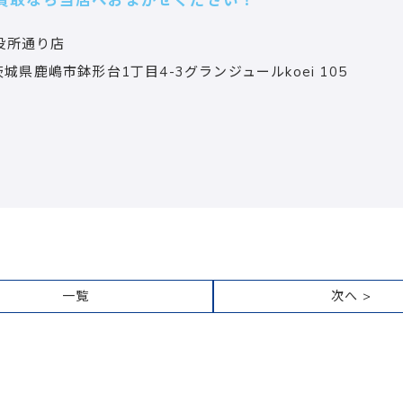
買取なら当店へおまかせください！
役所通り店
茨城県鹿嶋市鉢形台1丁目4-3グランジュールkoei 105
一覧
次へ >