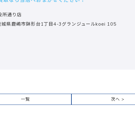
買取なら当店へおまかせください！
役所通り店
茨城県鹿嶋市鉢形台1丁目4-3グランジュールkoei 105
一覧
次へ >