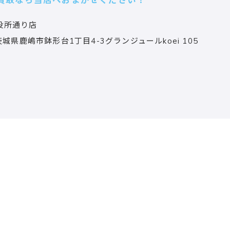
買取なら当店へおまかせください！
役所通り店
茨城県鹿嶋市鉢形台1丁目4-3グランジュールkoei 105