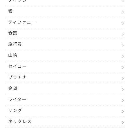
ダイソン
響
ティファニー
食器
旅行券
山﨑
セイコー
プラチナ
金貨
ライター
リング
ネックレス