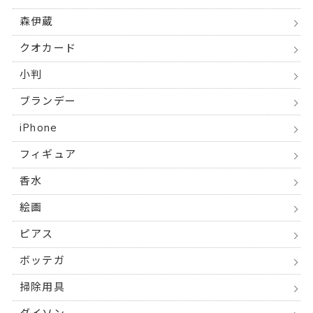
森伊蔵
クオカード
小判
ブランデー
iPhone
フィギュア
香水
絵画
ピアス
ボッテガ
掃除用具