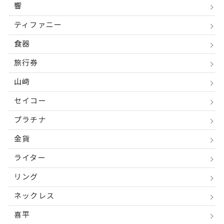
響
ティファニー
食器
旅行券
山﨑
セイコー
プラチナ
金貨
ライター
リング
ネックレス
喜平