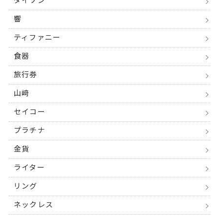
ダイソン
響
ティファニー
食器
旅行券
山﨑
セイコー
プラチナ
金貨
ライター
リング
ネックレス