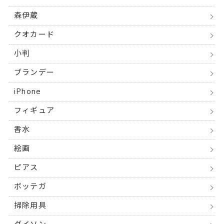
森伊蔵
クオカード
小判
ブランデー
iPhone
フィギュア
香水
絵画
ピアス
ボッテガ
掃除用具