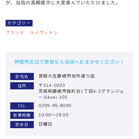
が、当店の高額提示に大変喜んでいただけました。
カテゴリー
ブランド
ルイヴィトン
神栖市近辺で買取なら当店へおまかせください！
買取大吉鹿嶋市役所通り店
会社名
〒314-0033
住所
茨城県鹿嶋市鉢形台1丁目4-3グランジュ
ールkoei 105
0299-95-8090
TEL
10:00～18:00
営業時間
日曜日
定休日