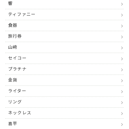
響
ティファニー
食器
旅行券
山﨑
セイコー
プラチナ
金貨
ライター
リング
ネックレス
喜平