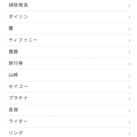
掃除用具
ダイソン
響
ティファニー
食器
旅行券
山﨑
セイコー
プラチナ
金貨
ライター
リング