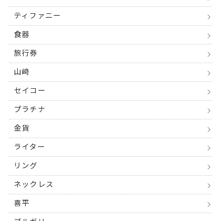
ティファニー
食器
旅行券
山﨑
セイコー
プラチナ
金貨
ライター
リング
ネックレス
喜平