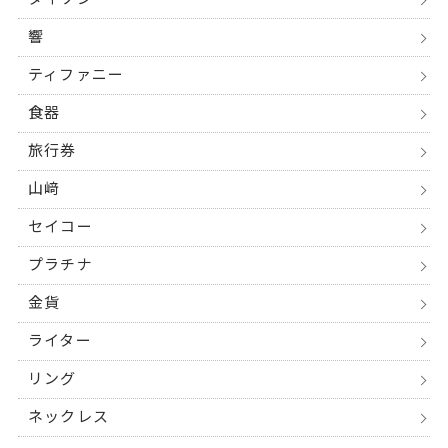
響
ティファニー
食器
旅行券
山﨑
セイコー
プラチナ
金貨
ライター
リング
ネックレス