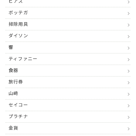
ピアス
ボッテガ
掃除用具
ダイソン
響
ティファニー
食器
旅行券
山﨑
セイコー
プラチナ
金貨