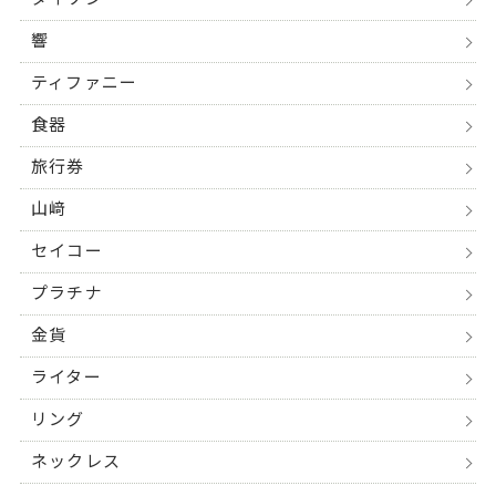
響
ティファニー
食器
旅行券
山﨑
セイコー
プラチナ
金貨
ライター
リング
ネックレス