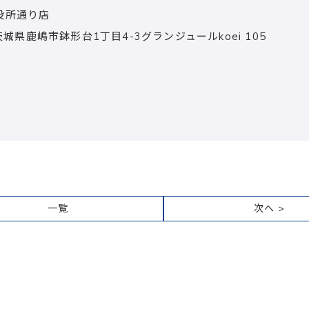
役所通り店
茨城県鹿嶋市鉢形台1丁目4-3グランジュールkoei 105
一覧
次へ >