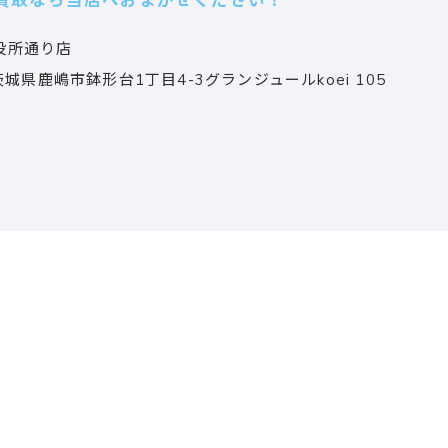
買取なら当店へおまかせください！
役所通り店
茨城県鹿嶋市鉢形台1丁目4-3グランジュールkoei 105